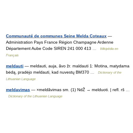
Communauté de communes Seine Melda Coteaux
—
Administration Pays France Région Champagne Ardenne
Département Aube Code SIREN 241 000 413 …
Wikipédia en
Français
meldauti
— meldauti, auja, ãvo žr. maldauti 1: Motina, matydama
bėdą, pradėjo meldauti, kad nuvestų BM370 …
Dictionary of the
Lithuanian Language
meldavimas
— ×meldãvimas sm. (1) NdŽ → melduoti. | refl. rš …
Dictionary of the Lithuanian Language