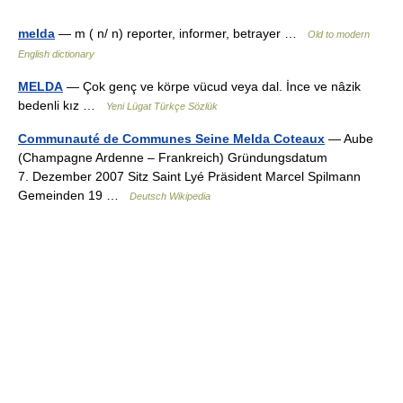
melda
— m ( n/ n) reporter, informer, betrayer …
Old to modern
English dictionary
MELDA
— Çok genç ve körpe vücud veya dal. İnce ve nâzik
bedenli kız …
Yeni Lügat Türkçe Sözlük
Communauté de Communes Seine Melda Coteaux
— Aube
(Champagne Ardenne – Frankreich) Gründungsdatum
7. Dezember 2007 Sitz Saint Lyé Präsident Marcel Spilmann
Gemeinden 19 …
Deutsch Wikipedia