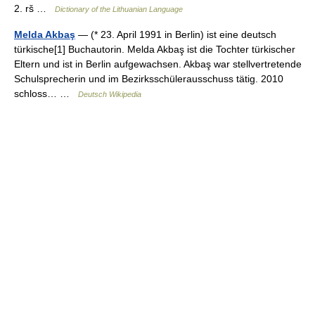
2. rš …
Dictionary of the Lithuanian Language
Melda Akbaş
— (* 23. April 1991 in Berlin) ist eine deutsch
türkische[1] Buchautorin. Melda Akbaş ist die Tochter türkischer
Eltern und ist in Berlin aufgewachsen. Akbaş war stellvertretende
Schulsprecherin und im Bezirksschülerausschuss tätig. 2010
schloss… …
Deutsch Wikipedia