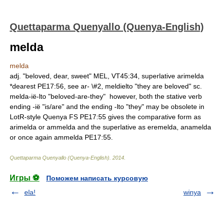
Quettaparma Quenyallo (Quenya-English)
melda
melda
adj. "beloved, dear, sweet" MEL, VT45:34, superlative arimelda
*dearest PE17:56, see ar- \#2, meldielto "they are beloved" sc.
melda-ië-lto "beloved-are-they"  however, both the stative verb
ending -ië "is/are" and the ending -lto "they" may be obsolete in
LotR-style Quenya FS PE17:55 gives the comparative form as
arimelda or ammelda and the superlative as eremelda, anamelda
or once again ammelda PE17:55.
Quettaparma Quenyallo (Quenya-English)
.
2014
.
Игры ⚽
Поможем написать курсовую
ela!
winya