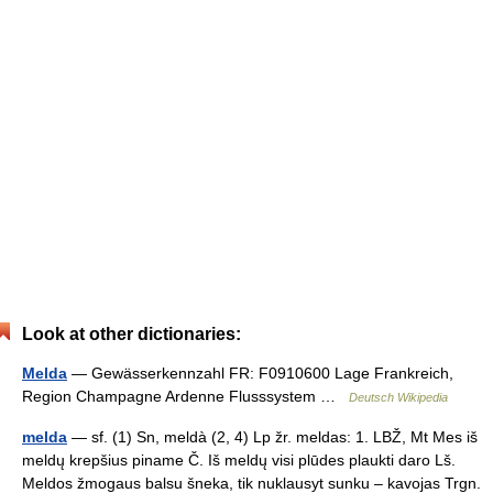
Look at other dictionaries:
Melda
— Gewässerkennzahl FR: F0910600 Lage Frankreich,
Region Champagne Ardenne Flusssystem …
Deutsch Wikipedia
melda
— sf. (1) Sn, meldà (2, 4) Lp žr. meldas: 1. LBŽ, Mt Mes iš
meldų krepšius piname Č. Iš meldų visi plūdes plaukti daro Lš.
Meldos žmogaus balsu šneka, tik nuklausyt sunku – kavojas Trgn.